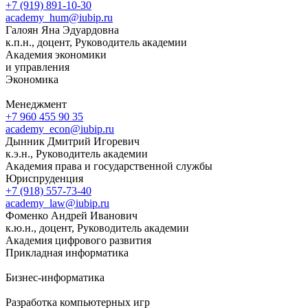
+7 (919) 891-10-30
academy_hum@iubip.ru
Галоян Яна Эдуардовна
к.п.н., доцент, Руководитель академии
Академия экономики
и управления
Экономика
Менеджмент
+7 960 455 90 35
academy_econ@iubip.ru
Дынник Дмитрий Игоревич
к.э.н., Руководитель академии
Академия права и государственной службы
Юриспруденция
+7 (918) 557-73-40
academy_law@iubip.ru
Фоменко Андрей Иванович
к.ю.н., доцент, Руководитель академии
Академия цифрового развития
Прикладная информатика
Бизнес-информатика
Разработка компьютерных игр