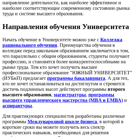
направление деятельности, как наиболее эффективное и
наиболее соответствующие современному состоянию рынка
труда и системе высшего образования.
Направления обучения Университета
Начать обучение в Университете можно уже с
Колледжа
рационального обучения
. Преимущества обучения в
колледже перед школьным образованием заключается в том,
что параллельно с общим образованием, студенты получают
профессию, и становятся более конкурентоспособными на
рынке труда. Тем кто хочет получить высшее
профессиональное образование "ЮЖНЫЙ УНИВЕРСИТЕТ"
(ИУБиП) предлагает
программы бакалавриата
. А для тех,
кто не хочет останавливаться на достигнутом и стремится
достичь подлинных высот действуют программы
второго
высшего образования
,
магистратуры
,
программы
высшего управленческого мастерства (MBA и ЕМВА)
и
аспирантуры
.
Для практикующих специалистов разработаны различные
программы
Международной школе бизнеса
, в которой в
короткие сроки вы можете получить весь спектр
практических навыков, необходимых для решения