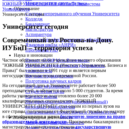
Международная школа бизнеса
ЮЖНЫЙ УНИВЕРСИТЕТ (ИУБиП)
Экосистема
Образование
Университета
Система непрерывного обучения Университета
Университет сегодня
Колледж
Бакалавриат
Университет сегодня
Магистратура
Аспирантура
Современный вуз Ростова-на-Дону.
Академия профессионального образования
Языковая школа «АНРИ»
ИУБиП – территория успеха
Программы PhD
Наука и инновации
Частное образовательное учреждение высшего образования
Проект «IUBiP Meta-Вселенная»
"ЮЖНЫЙ УНИВЕРСИТЕТ (Институт Управления, Бизнеса и
Научно-исследовательская деятельность
Права)" был основан в 1991 году и является первым
университета
негосударственным вузом современной России.
Научные подразделения
Подготовка научных кадров
На сегодняшний день в Университете работает более 500
Научные мероприятия
преподавателей, и обучается около 5 000 студентов. За время
Студенческая наука
работы университетом подготовлено более 20 000
Научные школы
квалифицированных специалистов. "ЮЖНЫЙ
Предпринимательский (инновационный)
УНИВЕРСИТЕТ (ИУБиП)" стал одним из первых вузов на
потенциал Университета
юге страны, получившим от Федеральной службы по надзору
Национальный проект Наука и Университеты
в сфере образования и науки
бессрочную лицензию на право
Международная деятельность
образовательной деятельности
. Программы бакалавриата и
Международная деятельность
магистратуры университета прошли
государственную
Альянс «Деловая Евразия»