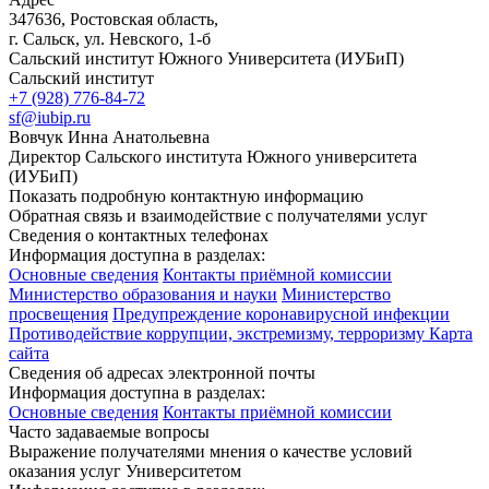
347636, Ростовская область,
г. Сальск, ул. Невского, 1-б
Сальский институт Южного Университета (ИУБиП)
Сальский институт
+7 (928) 776-84-72
sf@iubip.ru
Вовчук Инна Анатольевна
Директор Сальского института Южного университета
(ИУБиП)
Показать подробную контактную информацию
Обратная связь и взаимодействие с получателями услуг
Сведения о контактных телефонах
Информация доступна в разделах:
Основные сведения
Контакты приёмной комиссии
Министерство образования и науки
Министерство
просвещения
Предупреждение коронавирусной инфекции
Противодействие коррупции, экстремизму, терроризму
Карта
сайта
Сведения об адресах электронной почты
Информация доступна в разделах:
Основные сведения
Контакты приёмной комиссии
Часто задаваемые вопросы
Выражение получателями мнения о качестве условий
оказания услуг Университетом