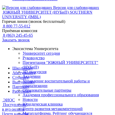
Версия для слабовидящих
ЮЖНЫЙ УНИВЕРСИТЕТ (ИУБиП)
SOUTHERN
UNIVERSITY (IMBL)
Горячая линия (звонок бесплатный)
8 800 77-55-012
Приёмная комиссия
8 (863) 245-45-65
Заказать звонок
Экосистема Университета
Университет сегодня
Руководство
Презентация "ЮЖНЫЙ УНИВЕРСИТЕТ"
(ИУБиП)
Школьнику
3D экскурсия
Абитуриенту
Академии
Студенту
Управление воспитательной работы и
Выпускнику
социализации
Партнеру
Образовательные партнеры
Работнику
Академия профессионального образования
Новости
ЭИОС
Юридическая клиника
Поступление
Центр развития метакомпетенций
в вуз онлайн
Матаплатформа. Рейтинг обучающихся
Центр карьеры