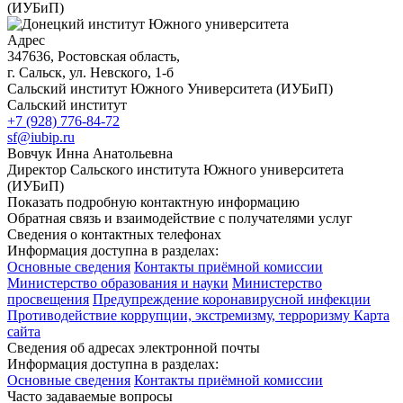
(ИУБиП)
Адрес
347636, Ростовская область,
г. Сальск, ул. Невского, 1-б
Сальский институт Южного Университета (ИУБиП)
Сальский институт
+7 (928) 776-84-72
sf@iubip.ru
Вовчук Инна Анатольевна
Директор Сальского института Южного университета
(ИУБиП)
Показать подробную контактную информацию
Обратная связь и взаимодействие с получателями услуг
Сведения о контактных телефонах
Информация доступна в разделах:
Основные сведения
Контакты приёмной комиссии
Министерство образования и науки
Министерство
просвещения
Предупреждение коронавирусной инфекции
Противодействие коррупции, экстремизму, терроризму
Карта
сайта
Сведения об адресах электронной почты
Информация доступна в разделах:
Основные сведения
Контакты приёмной комиссии
Часто задаваемые вопросы