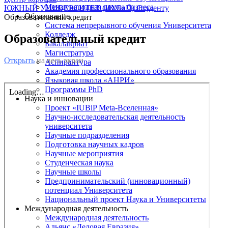
Международная школа бизнеса
ЮЖНЫЙ УНИВЕРСИТЕТ (ИУБиП)
Студенту
Образование
Образовательный кредит
Система непрерывного обучения Университета
Колледж
Образовательный кредит
Бакалавриат
Магистратура
Открыть
на весь экран
Аспирантура
Академия профессионального образования
Языковая школа «АНРИ»
Программы PhD
Наука и инновации
Проект «IUBiP Meta-Вселенная»
Научно-исследовательская деятельность
университета
Научные подразделения
Подготовка научных кадров
Научные мероприятия
Студенческая наука
Научные школы
Предпринимательский (инновационный)
потенциал Университета
Национальный проект Наука и Университеты
Международная деятельность
Международная деятельность
Альянс «Деловая Евразия»