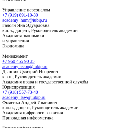
Управление персоналом
+7 (919) 891-10-30
academy_hum@iubip.ru
Галоян Яна Эдуардовна
к.п.н., доцент, Руководитель академии
Академия экономики
и управления
Экономика
Менеджмент
+7 960 455 90 35
academy_econ@iubip.ru
Дынник Дмитрий Игоревич
к.э.н., Руководитель академии
Академия права и государственной службы
Юриспруденция
+7 (918) 557-73-40
academy_law@iubip.ru
Фоменко Андрей Иванович
к.ю.н., доцент, Руководитель академии
Академия цифрового развития
Прикладная информатика