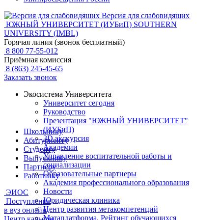
Версия для слабовидящих
ЮЖНЫЙ УНИВЕРСИТЕТ (ИУБиП)
SOUTHERN
UNIVERSITY (IMBL)
Горячая линия (звонок бесплатный)
8 800 77-55-012
Приёмная комиссия
8 (863) 245-45-65
Заказать звонок
Экосистема Университета
Университет сегодня
Руководство
Презентация "ЮЖНЫЙ УНИВЕРСИТЕТ"
(ИУБиП)
Школьнику
3D экскурсия
Абитуриенту
Академии
Студенту
Управление воспитательной работы и
Выпускнику
социализации
Партнеру
Образовательные партнеры
Работнику
Академия профессионального образования
Новости
ЭИОС
Юридическая клиника
Поступление
Центр развития метакомпетенций
в вуз онлайн
Матаплатформа. Рейтинг обучающихся
Центр карьеры