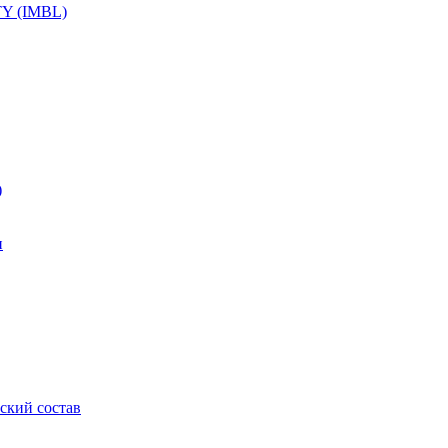
Y (IMBL)
)
и
ский состав