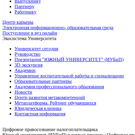
Выпускнику
Партнеру
Работнику
Центр карьеры
Электронная информационно- образовательная среда
Поступление в вуз онлайн
Экосистема Университета
Университет сегодня
Руководство
Презентация "ЮЖНЫЙ УНИВЕРСИТЕТ" (ИУБиП)
3D экскурсия
Академии
Управление воспитательной работы и социализации
Образовательные партнеры
Академия профессионального образования
Новости
Центр развития метакомпетенций
Метаплатформа. Рейтинг обучающихся
Юридическая клиника
Контактная информация
Цифровое правосознание налогоплательщика
Южный университет (ИУБиП) в рамках проекта «Цифровое прав