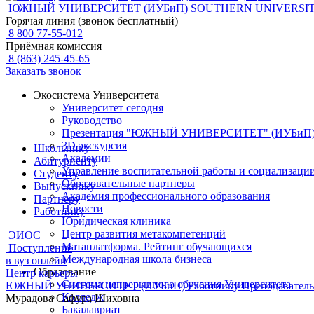
ЮЖНЫЙ УНИВЕРСИТЕТ (ИУБиП)
SOUTHERN UNIVERSIT
Горячая линия (звонок бесплатный)
8 800 77-55-012
Приёмная комиссия
8 (863) 245-45-65
Заказать звонок
Экосистема Университета
Университет сегодня
Руководство
Презентация "ЮЖНЫЙ УНИВЕРСИТЕТ" (ИУБиП
3D экскурсия
Школьнику
Академии
Абитуриенту
Управление воспитательной работы и социализаци
Студенту
Образовательные партнеры
Выпускнику
Академия профессионального образования
Партнеру
Новости
Работнику
Юридическая клиника
Центр развития метакомпетенций
ЭИОС
Матаплатформа. Рейтинг обучающихся
Поступление
Международная школа бизнеса
в вуз онлайн
Образование
Центр карьеры
Система непрерывного обучения Университета
ЮЖНЫЙ УНИВЕРСИТЕТ (ИУБиП)
Работнику
Преподаватель
Колледж
Мурадова Сафура Шиховна
Бакалавриат