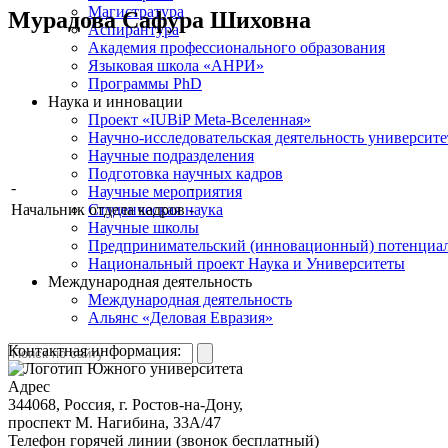
Магистратура
Мурадова Сафура Шиховна
Аспирантура
Академия профессионального образования
Языковая школа «АНРИ»
Программы PhD
Наука и инновации
Проект «IUBiP Meta-Вселенная»
Научно-исследовательская деятельность университе
Научные подразделения
Подготовка научных кадров
-
-
Научные мероприятия
Начальник отдела кадров
-
Студенческая наука
Научные школы
Предпринимательский (инновационный) потенциал
Национальный проект Наука и Университеты
Международная деятельность
Международная деятельность
Альянс «Деловая Евразия»
Контактная информация:
Адрес
344068, Россия, г. Ростов-на-Дону,
проспект М. Нагибина, 33А/47
Телефон горячей линии (звонок бесплатный)