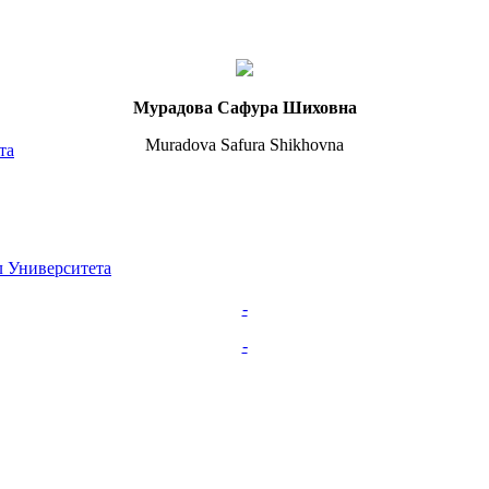
Мурадова Сафура Шиховна
Muradova Safura Shikhovna
та
 Университета
-
-