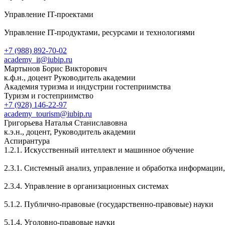
Управление IT-проектами
Управление IT-продуктами, ресурсами и технологиями
+7 (988) 892-70-02
academy_it@iubip.ru
Мартынов Борис Викторович
к.ф.н., доцент Руководитель академии
Академия туризма и индустрии гостеприимства
Туризм и гостеприимство
+7 (928) 146-22-97
academy_tourism@iubip.ru
Григорьева Наталья Станиславовна
к.э.н., доцент, Руководитель академии
Аспирантура
1.2.1. Искусственный интеллект и машинное обучение
2.3.1. Системный анализ, управление и обработка информации,
2.3.4. Управление в организационных системах
5.1.2. Публично-правовые (государственно-правовые) науки
5.1.4. Уголовно-правовые науки