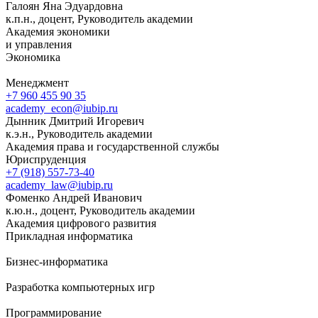
Галоян Яна Эдуардовна
к.п.н., доцент, Руководитель академии
Академия экономики
и управления
Экономика
Менеджмент
+7 960 455 90 35
academy_econ@iubip.ru
Дынник Дмитрий Игоревич
к.э.н., Руководитель академии
Академия права и государственной службы
Юриспруденция
+7 (918) 557-73-40
academy_law@iubip.ru
Фоменко Андрей Иванович
к.ю.н., доцент, Руководитель академии
Академия цифрового развития
Прикладная информатика
Бизнес-информатика
Разработка компьютерных игр
Программирование