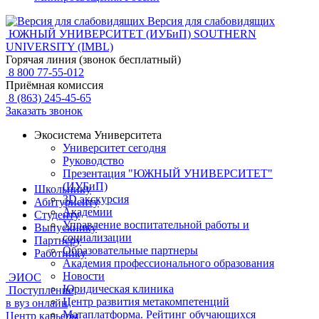
Версия для слабовидящих
ЮЖНЫЙ УНИВЕРСИТЕТ (ИУБиП)
SOUTHERN
UNIVERSITY (IMBL)
Горячая линия (звонок бесплатный)
8 800 77-55-012
Приёмная комиссия
8 (863) 245-45-65
Заказать звонок
Экосистема Университета
Университет сегодня
Руководство
Презентация "ЮЖНЫЙ УНИВЕРСИТЕТ"
(ИУБиП)
Школьнику
3D экскурсия
Абитуриенту
Академии
Студенту
Управление воспитательной работы и
Выпускнику
социализации
Партнеру
Образовательные партнеры
Работнику
Академия профессионального образования
Новости
ЭИОС
Юридическая клиника
Поступление
Центр развития метакомпетенций
в вуз онлайн
Матаплатформа. Рейтинг обучающихся
Центр карьеры