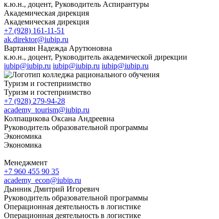
к.ю.н., доцент, Руководитель Аспирантуры
Академическая дирекция
Академическая дирекция
+7 (928) 161-11-51
ak.direktor@iubip.ru
Вартанян Надежда Арутюновна
к.ю.н., доцент, Руководитель академической дирекции
iubip@iubip.ru
iubip@iubip.ru
iubip@iubip.ru
Туризм и гостеприимство
Туризм и гостеприимство
+7 (928) 279-94-28
academy_tourism@iubip.ru
Колпащикова Оксана Андреевна
Руководитель образовательной программы
Экономика
Экономика
Менеджмент
+7 960 455 90 35
academy_econ@iubip.ru
Дынник Дмитрий Игоревич
Руководитель образовательной программы
Операционная деятельность в логистике
Операционная деятельность в логистике