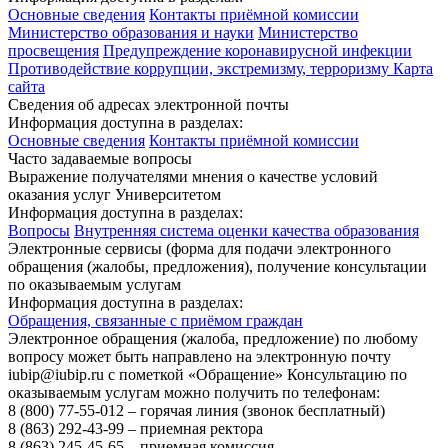
Основные сведения
Контакты приёмной комиссии
Министерство образования и науки
Министерство
просвещения
Предупреждение коронавирусной инфекции
Противодействие коррупции, экстремизму, терроризму
Карта
сайта
Сведения об адресах электронной почты
Информация доступна в разделах:
Основные сведения
Контакты приёмной комиссии
Часто задаваемые вопросы
Выражение получателями мнения о качестве условий
оказания услуг Университетом
Информация доступна в разделах:
Вопросы
Внутренняя система оценки качества образования
Электронные сервисы (форма для подачи электронного
обращения (жалобы, предложения), получение консультации
по оказываемым услугам
Информация доступна в разделах:
Обращения, связанные с приёмом граждан
Электронное обращения (жалоба, предложение) по любому
вопросу может быть направлено на электронную почту
iubip@iubip.ru с пометкой «Обращение» Консультацию по
оказываемым услугам можно получить по телефонам:
8 (800) 77-55-012 – горячая линия (звонок бесплатный)
8 (863) 292-43-99 – приемная ректора
8 (863) 245-45-65 – приемная комиссия