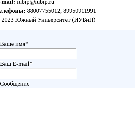
-mail:
iubip@iubip.ru
елефоны:
88007755012
,
89950911991
 2023 Южный Университет (ИУБиП)
Ваше имя
*
Ваш E-mail
*
Сообщение