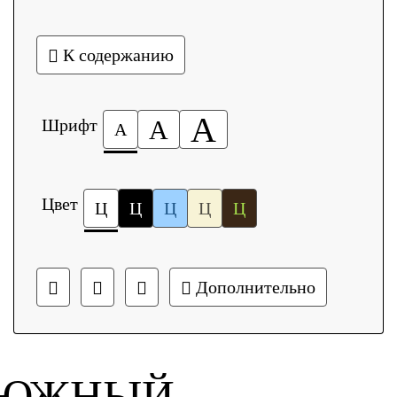
К содержанию
А
Шрифт
А
А
Цвет
Ц
Ц
Ц
Ц
Ц
Дополнительно
ЮЖНЫЙ